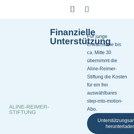
Finanzielle
Für junge
Unterstützung
Erwachsene bis
ca. Mitte 30
übernimmt die
Aline-Reimer-
Stiftung die Kosten
für ein frei
auswählbares
step-into-motion-
ALINE-REIMER-
Abo.
STIFTUNG
Unterstützungsan
herunterlade